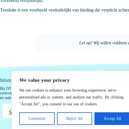
Voorbeeld verduidelijkt
Tenslotte is een voorbeeld verduidelijkt van kleding die verplicht acht
Let op! Wij willen voldoen 
We value your privacy
Informatie
Bij DTG Accountants begrijpen we hoe belangrijk het is dat u als ondernemer 
We use cookies to enhance your browsing experience, serve
vertrouwen op uw cijfers en zeker weet dat uw organisatie de geldende regels c
personalized ads or content, and analyze our traffic. By clicking
en naleeft.
"Accept All", you consent to our use of cookies.
Customize
Reject All
Accept All