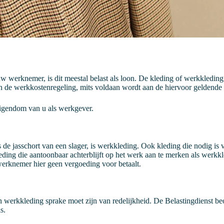
 uw werknemer, is dit meestal belast als loon. De kleding of werkkled
n de werkkostenregeling, mits voldaan wordt aan de hiervoor geldend
 eigendom van u als werkgever.
ls de jasschort van een slager, is werkkleding. Ook kleding die nodig is
ding die aantoonbaar achterblijft op het werk aan te merken als werkk
werknemer hier geen vergoeding voor betaalt.
n werkkleding sprake moet zijn van redelijkheid. De Belastingdienst beo
s.