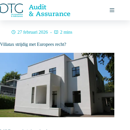
Ga
naar
de
inhoud
27 februari 2026
2 mins
Villatax strijdig met Europees recht?