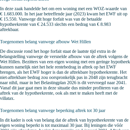
In deze zaak handelde het om een woning met een WOZ-waarde van
€ 1.683.000. In het jaar betreffende jaar (2023) kwam het EWF uit op
€ 15.550. Vanwege dit hoge forfait was van de betaalde
hypotheekrente van € 24.533 slechts een bedrag van € 8.983
aftrekbaar.
Toegenomen belang vanwege afbouw Wet Hillen
De discussie rond het hoge forfait staat de laatste tijd extra in de
belangstelling vanwege de versnelde afbouw van de aftrek volgens de
Wet Hillen. Bezitters van een eigen woning met een geringe hypotheek
kunnen namelijk niet het hele rentebedrag in aftrek op het EWF
brengen, als het EWF hoger is dan de aftrekbare hypotheekrente. Het
niet-aftrekbare bedrag zou oorspronkelijk pas in 2048 zijn terugbracht
naar nihil, maar in het Belastingplan 2026 is dit vervroegd naar 2041.
Vanaf dit jaar gaat men in deze situatie dus minder profiteren van de
aftrek van de hypotheekrente, ook als met te maken heeft met de
villatax.
Toegenomen belang vanwege beperking aftrek tot 30 jaar
In dit kader is ook van belang dat de aftrek van hypotheekrente van de
eigen woning beperkt is tot maximaal 30 jaar. Bij leningen die vóór