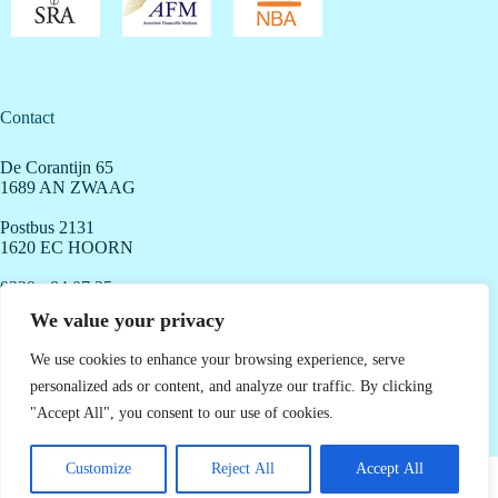
Contact
De Corantijn 65
1689 AN ZWAAG
Postbus 2131
1620 EC HOORN
0229 - 84 07 35
info@dtgaccountants.nl
We value your privacy
We use cookies to enhance your browsing experience, serve
personalized ads or content, and analyze our traffic. By clicking
Openingstijden
"Accept All", you consent to our use of cookies.
Maandag - Vrijdag: 8.00 - 18.00 uur
Copyright 2026
DTG Accountants & Adviseurs -
Algemene
Customize
Reject All
Accept All
voorwaarden
-
Privacyverklaring
-
Disclaimer
-