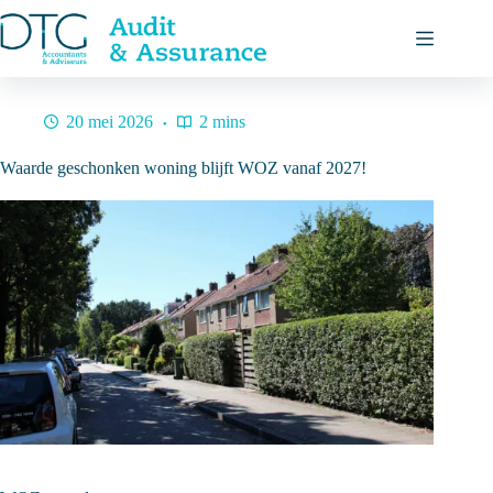
Ga
naar
de
inhoud
20 mei 2026
2 mins
Waarde geschonken woning blijft WOZ vanaf 2027!