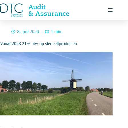
Ga
naar
de
inhoud
8 april 2026
1 min
Vanaf 2028 21% btw op sierteeltproducten