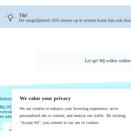
Tip!
De mogelijkheid 10% ineens op te nemen komt dan ook beschi
Let op! Wij willen voldoe
We value your privacy
Informatie
Bij DTG Accountants begrijpen we hoe belangrijk het is dat u als ondernemer 
We use cookies to enhance your browsing experience, serve
vertrouwen op uw cijfers en zeker weet dat uw organisatie de geldende regels c
personalized ads or content, and analyze our traffic. By clicking
en naleeft.
"Accept All", you consent to our use of cookies.