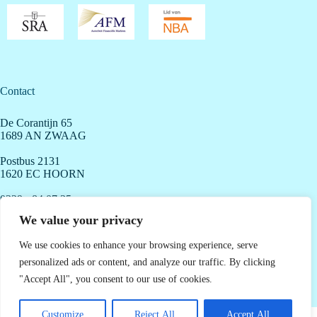
Contact
De Corantijn 65
1689 AN ZWAAG
Postbus 2131
1620 EC HOORN
0229 - 84 07 35
info@dtgaccountants.nl
We value your privacy
We use cookies to enhance your browsing experience, serve
personalized ads or content, and analyze our traffic. By clicking
Openingstijden
"Accept All", you consent to our use of cookies.
Maandag - Vrijdag: 8.00 - 18.00 uur
Copyright 2026
DTG Accountants & Adviseurs -
Algemene
Customize
Reject All
Accept All