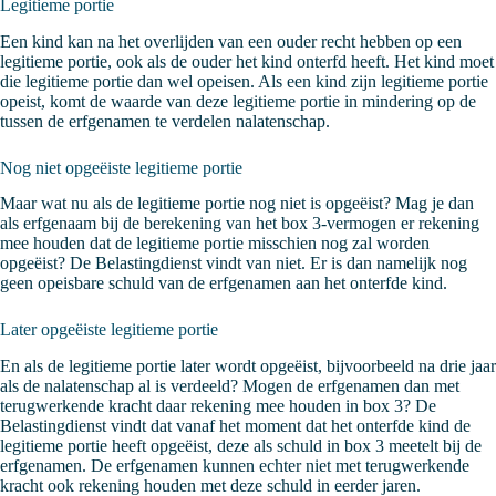
Legitieme portie
Een kind kan na het overlijden van een ouder recht hebben op een
legitieme portie, ook als de ouder het kind onterfd heeft. Het kind moet
die legitieme portie dan wel opeisen. Als een kind zijn legitieme portie
opeist, komt de waarde van deze legitieme portie in mindering op de
tussen de erfgenamen te verdelen nalatenschap.
Nog niet opgeëiste legitieme portie
Maar wat nu als de legitieme portie nog niet is opgeëist? Mag je dan
als erfgenaam bij de berekening van het box 3-vermogen er rekening
mee houden dat de legitieme portie misschien nog zal worden
opgeëist? De Belastingdienst vindt van niet. Er is dan namelijk nog
geen opeisbare schuld van de erfgenamen aan het onterfde kind.
Later opgeëiste legitieme portie
En als de legitieme portie later wordt opgeëist, bijvoorbeeld na drie jaar
als de nalatenschap al is verdeeld? Mogen de erfgenamen dan met
terugwerkende kracht daar rekening mee houden in box 3? De
Belastingdienst vindt dat vanaf het moment dat het onterfde kind de
legitieme portie heeft opgeëist, deze als schuld in box 3 meetelt bij de
erfgenamen. De erfgenamen kunnen echter niet met terugwerkende
kracht ook rekening houden met deze schuld in eerder jaren.