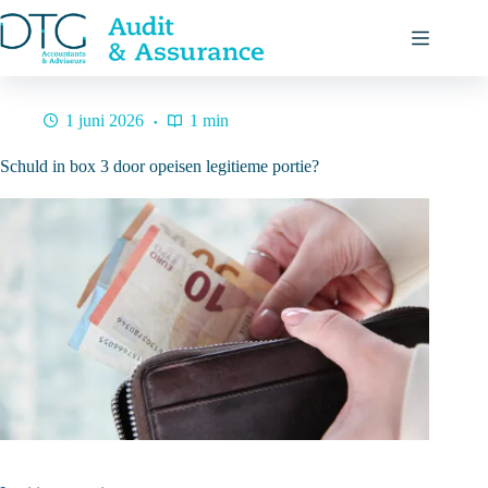
Ga
naar
de
inhoud
1 juni 2026
1 min
Schuld in box 3 door opeisen legitieme portie?