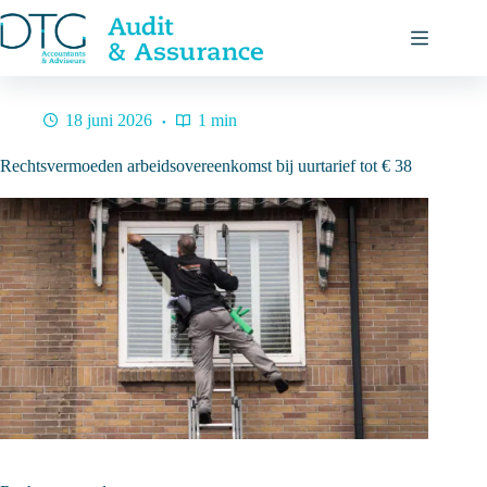
Ga
naar
de
inhoud
18 juni 2026
1 min
Rechtsvermoeden arbeidsovereenkomst bij uurtarief tot € 38