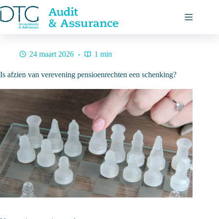
Ga
naar
de
inhoud
24 maart 2026
1 min
Is afzien van verevening pensioenrechten een schenking?