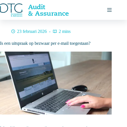
Ga
naar
de
inhoud
23 februari 2026
2 mins
Is een uitspraak op bezwaar per e-mail toegestaan?