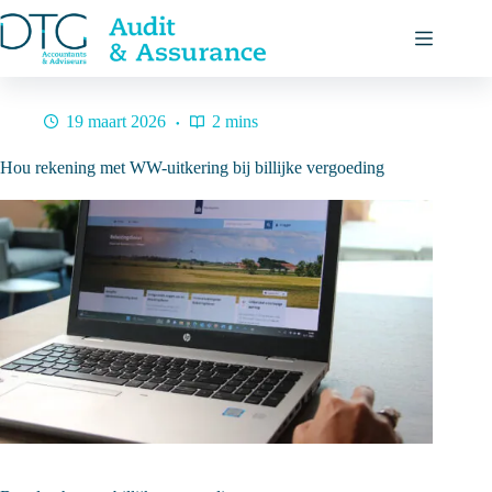
Ga
naar
de
inhoud
19 maart 2026
2 mins
Hou rekening met WW-uitkering bij billijke vergoeding