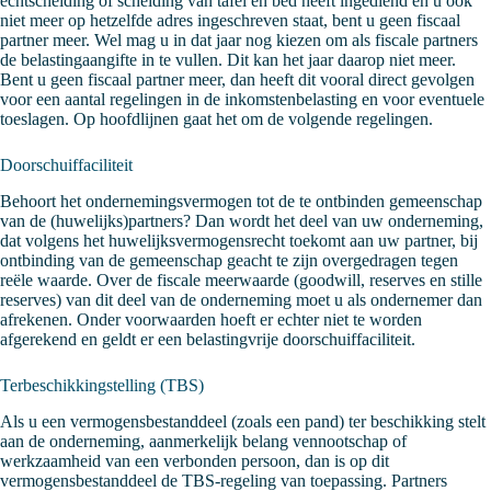
echtscheiding of scheiding van tafel en bed heeft ingediend en u ook
niet meer op hetzelfde adres ingeschreven staat, bent u geen fiscaal
partner meer. Wel mag u in dat jaar nog kiezen om als fiscale partners
de belastingaangifte in te vullen. Dit kan het jaar daarop niet meer.
Bent u geen fiscaal partner meer, dan heeft dit vooral direct gevolgen
voor een aantal regelingen in de inkomstenbelasting en voor eventuele
toeslagen. Op hoofdlijnen gaat het om de volgende regelingen.
Doorschuiffaciliteit
Behoort het ondernemingsvermogen tot de te ontbinden gemeenschap
van de (huwelijks)partners? Dan wordt het deel van uw onderneming,
dat volgens het huwelijksvermogensrecht toekomt aan uw partner, bij
ontbinding van de gemeenschap geacht te zijn overgedragen tegen
reële waarde. Over de fiscale meerwaarde (goodwill, reserves en stille
reserves) van dit deel van de onderneming moet u als ondernemer dan
afrekenen. Onder voorwaarden hoeft er echter niet te worden
afgerekend en geldt er een belastingvrije doorschuiffaciliteit.
Terbeschikkingstelling (TBS)
Als u een vermogensbestanddeel (zoals een pand) ter beschikking stelt
aan de onderneming, aanmerkelijk belang vennootschap of
werkzaamheid van een verbonden persoon, dan is op dit
vermogensbestanddeel de TBS-regeling van toepassing. Partners