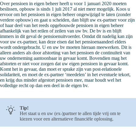
Over pensioen in eigen beheer heeft u voor 1 januari 2020 moeten
beslissen, opbouw is sinds 1 juli 2017 al niet meer mogelijk. Koos u
ervoor om het pensioen in eigen beheer ongewijzigd te laten (zonder
verdere opbouw) en gaat u scheiden, dan blijft uw ex-partner voor zijn
of haar deel van het reeds opgebouwde pensioen in eigen beheer
afhankelijk van het reilen of zeilen van uw bv. De bv is en blijft
immers in dit geval de pensioenuitvoerder. Omdat dit nadelig kan zijn
voor uw ex-partner, kan deze eisen dat het pensioenaandeel elders
wordt ondergebracht. U en uw bv moeten hieraan meewerken. Dit is
alleen anders als door afstorting van het pensioen de continuïteit van
uw onderneming aantoonbaar in gevaar komt. Bovendien mag het
afstorten er niet voor zorgen dat uw eigen pensioen in gevaar komt.
Komt het in gevaar, dan moet er sprake zijn van post-relationele
solidariteit, en moet de ex-partner ‘meedelen’ in het eventuele tekort,
en krijg dus minder afgestort pensioen mee, maar houdt wel het
volledige recht op dan een deel in de eigen bv.
Tip!
Het staat u en uw (ex-)partner te allen tijde vrij om te
kiezen voor een alternatieve financiële oplossing.