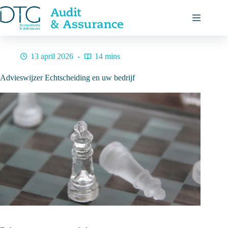
Ga
naar
de
inhoud
13 april 2026
14 mins
Advieswijzer Echtscheiding en uw bedrijf