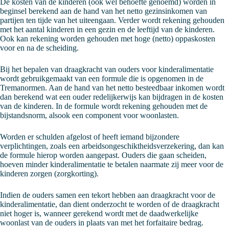
De kosten van de kinderen (ook wel behoefte genoemd) worden in
beginsel berekend aan de hand van het netto gezinsinkomen van
partijen ten tijde van het uiteengaan. Verder wordt rekening gehouden
met het aantal kinderen in een gezin en de leeftijd van de kinderen.
Ook kan rekening worden gehouden met hoge (netto) oppaskosten
voor en na de scheiding.
Bij het bepalen van draagkracht van ouders voor kinderalimentatie
wordt gebruikgemaakt van een formule die is opgenomen in de
Tremanormen. Aan de hand van het netto besteedbaar inkomen wordt
dan berekend wat een ouder redelijkerwijs kan bijdragen in de kosten
van de kinderen. In de formule wordt rekening gehouden met de
bijstandsnorm, alsook een component voor woonlasten.
Worden er schulden afgelost of heeft iemand bijzondere
verplichtingen, zoals een arbeidsongeschiktheidsverzekering, dan kan
de formule hierop worden aangepast. Ouders die gaan scheiden,
hoeven minder kinderalimentatie te betalen naarmate zij meer voor de
kinderen zorgen (zorgkorting).
Indien de ouders samen een tekort hebben aan draagkracht voor de
kinderalimentatie, dan dient onderzocht te worden of de draagkracht
niet hoger is, wanneer gerekend wordt met de daadwerkelijke
woonlast van de ouders in plaats van met het forfaitaire bedrag.